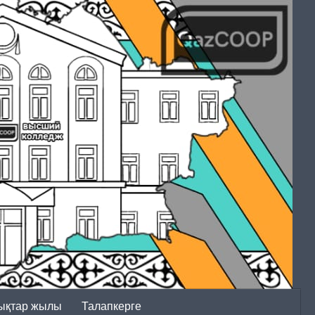
ықтар жылы
Талапкерге