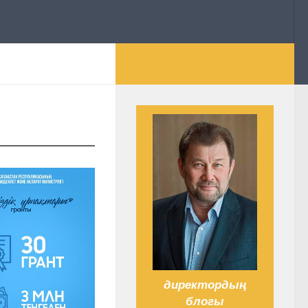
директордың
блогы