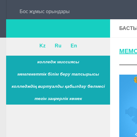
Бос жұмыс орындары
БАСТЫ
Kz
Ru
En
МЕМО
колледж миссиясы
мемлекеттік білім беру тапсырысы
колледждің виртуалды қабылдау бөлмесі
тегін заңгерлік көмек