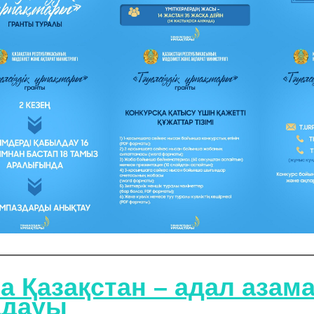
а Қазақстан – адал азам
ңдауы