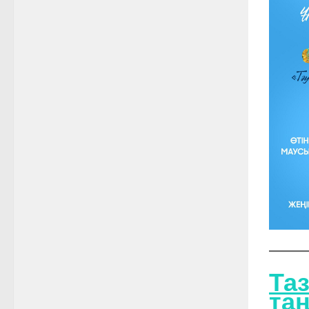
Таз
та